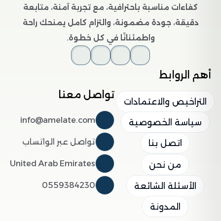
كفاءات مناسبة باحترافية، مع تجربة آمنة، متابعة
دقيقة، جودة مضمونة، والتزام كامل يمنحك راحة
واطمئنانًا في كل خطوة.
أهم الروابط
تواصل معنا
التراخيص والاعتمادات
info@amelate.com
سياسة الخصوصية
تواصل عبر الواتساب
اتصل بنا
United Arab Emirates
من نحن
0559384230
الأسئلة الشائعة
المدونة