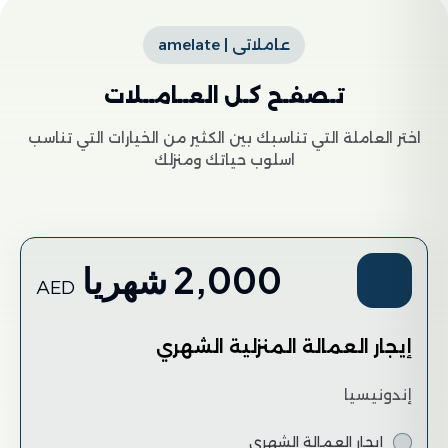
عاملاتى | amelate
تـصفـح كـل العــامــلات
اختر العاملة التي تناسبك بين الكثير من الخيارات التي تناسب
اسلوب حياتك ومنزلك
2,000 شهريا
AED
إيجار العمالة المنزلية الشهري
إندونيسيا
إيجار العمالة الشهري