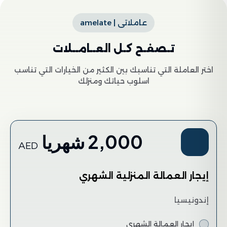
عاملاتى | amelate
تـصفـح كـل العــامــلات
اختر العاملة التي تناسبك بين الكثير من الخيارات التي تناسب
اسلوب حياتك ومنزلك
2,000 شهريا
AED
إيجار العمالة المنزلية الشهري
إندونيسيا
إيجار العمالة الشهري