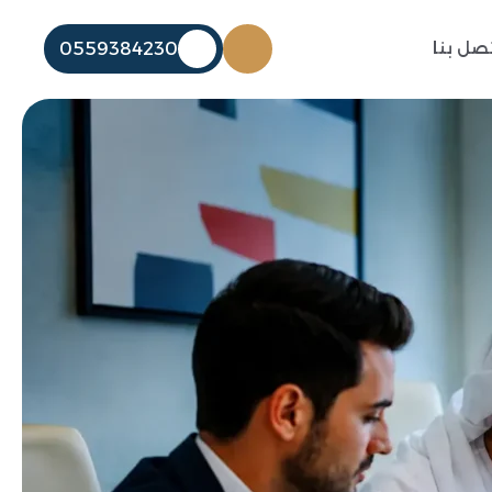
تصل بنا
0559384230