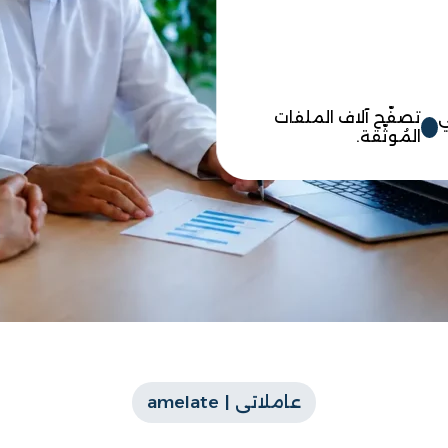
ي
تصفّح آلاف الملفات
المُوثّقة.
عاملاتى | amelate