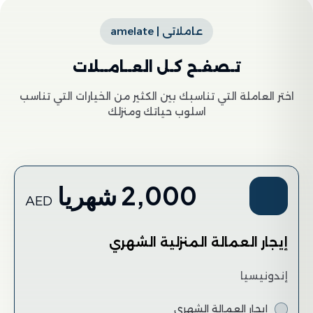
عاملاتى | amelate
تـصفـح كـل العــامــلات
اختر العاملة التي تناسبك بين الكثير من الخيارات التي تناسب
اسلوب حياتك ومنزلك
2,000 شهريا
AED
إيجار العمالة المنزلية الشهري
إندونيسيا
إيجار العمالة الشهري