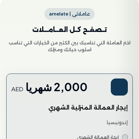
عاملاتى | amelate
تـصفـح كـل العــامــلات
اختر العاملة التي تناسبك بين الكثير من الخيارات التي تناسب
اسلوب حياتك ومنزلك
2,000 شهريا
AED
إيجار العمالة المنزلية الشهري
إندونيسيا
إيجار العمالة الشهري