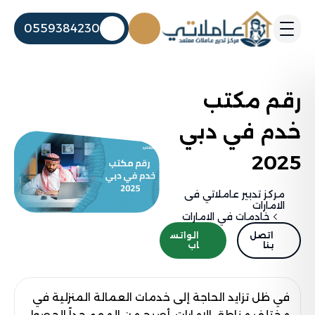
0559384230
رقم مكتب
خدم في دبي
2025
مركز تدبير عاملاتي فى
الامارات
خادمات في الامارات
اتصل
الواتس
بنا
اب
في ظل تزايد الحاجة إلى خدمات العمالة المنزلية في
مختلف مناطق الإمارات، أصبح من المهم جداً الحصول